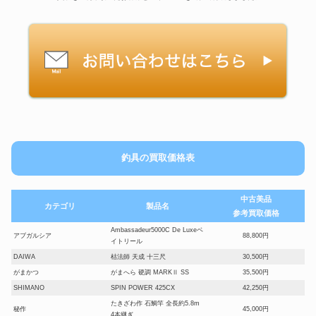
釣具の買取価格表
中古美品
カテゴリ
製品名
参考買取価格
Ambassadeur5000C De Luxeベ
アブガルシア
88,800円
イトリール
DAIWA
枯法師 天成 十三尺
30,500円
がまかつ
がまへら 硬調 MARKⅡ SS
35,500円
SHIMANO
SPIN POWER 425CX
42,250円
たきざわ作 石鯛竿 全長約5.8m
秘作
45,000円
4本継ぎ