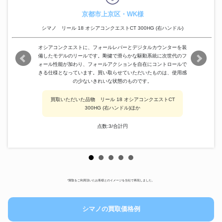
京都市上京区・WK様
シマノ リール 18 オシアコンクエストCT 300HG (右ハンドル)
オシアコンクエストに、フォールレバーとデジタルカウンターを装
備したモデルのリールです。剛健で滑らかな駆動系統に次世代のフ
ォール性能が加わり、フォールアクションを自在にコントロールで
きる仕様となっています。買い取らせていただいたものは、使用感
の少ないきれいな状態のものです。
買取いただいた品物 リール 18 オシアコンクエストCT
300HG (右ハンドル)ほか
点数:3/合計円
*買取をご利用頂いたお客様とのイメージを当社で再現しました。
シマノの買取価格例