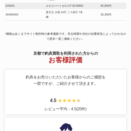
DAIWA
エキスパートゼロⅡP 05-85MG
85,800円
普天元 大我 24尺 二十四尺 7本
SHIMANO
36,300円
継
INTERNATIONAL
PENN 130H
37,500円
SHIMANO
ARGOS SPECIAL100-300
104,400円
*価格はあくまでサイト制作時の参考価格です。売る時期や当社の在庫状況によってかわるの
DAIWA
シーボーク G200J
34,000円
で是非一度ご連絡ください。
がまかつ
がまへら 張月 12尺
32,500円
SHIMANO
TRITON100-360
91,500円
京都で釣具買取を利用された方からの
NFT
SEA MIGHTY 120-360
126,000円
お客様評価
剛樹
ジーダイブ
70,800円
DAIWA
電動リール シーボーグ 600MJ
40,000円
がまかつ
がまへら 幻世峰 12尺
98,400円
釣具をお売りいただいたお客様からのご感想を
SHIMANO
04キススペシャル 405AX
106,200円
一部ですが、ご紹介させて頂きます。
Ambassadeurアンバサダー5600
アブガルシア
67,800円
CDL
DAIWA
GS-3000
86,300円
4.5
SHIMANO
飛天弓 閃光 18尺
31,000円
レビュー平均：4.5(20件)
がまかつ
がまへら幻壮天 二十七尺
165,600円
MIYAMAE
コマンド X-15SP PRO
66,900円
がま磯 マスターモデルⅡ 口太
がまかつ
46,000円
MH-50