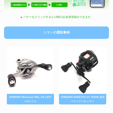
▲ バナーをクリックするとLINEのお友達登録ができます。
シマノの買取事例
SHIMANO Metanium MGL XG LEFT
SHIMANO ENGETSU CT 150HG 炎月
メタニウム
ベイトリール シマノ