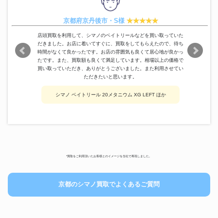
がまかつ
がまへら 華景 12尺
32,500円
SHIMANO
STELLA 22 C3000XG
30,500円
京都府京丹後市・S様
DAIWA
SALTIGA 8000-H
33,700円
店頭買取を利用して、シマノのベイトリールなどを買い取っていた
Ambassadeur 2601C ベイトリ
だきました。お店に着いてすぐに、買取をしてもらえたので、待ち
アブガルシア
125,200円
ール
時間がなくて良かったです。お店の雰囲気も良くて居心地が良かっ
SHIMANO
SPECIAL 競 MI H2.6 90 NM
68,400円
たです。また、買取額も良くて満足しています。相場以上の価格で
買い取っていただき、ありがとうございました。また利用させてい
MiyaEpoch COMMAND Z-9
MIYAMAE
85,200円
ただきたいと思います。
DC-24V
DAIWA
シーボーグZ500FT
36,000円
シマノ ベイトリール 20メタニウム XG LEFT ほか
*買取をご利用頂いたお客様とのイメージを当社で再現しました。
京都のシマノ買取でよくあるご質問