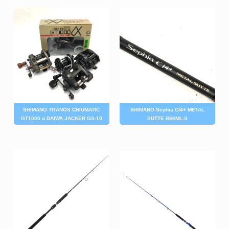
SHIMANO Sephia CI4+ METAL
SHIMANO TITANOS CHIUMATIC
SUTTE B66ML-S
GT1000 α DAIWA JACKER GS-10