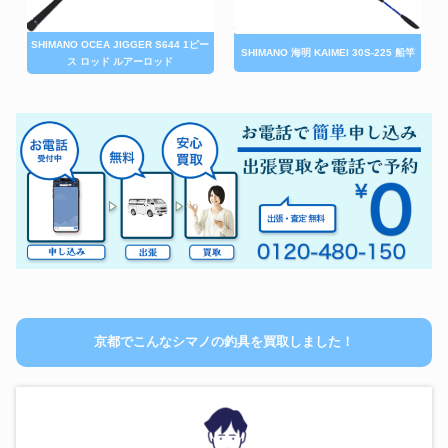
SHIMANO OCEA JIGGER S644 1ピー
SHIMANO 海明 KAIMEI 30S-225 船竿
ス ロッド ルアーロッド
京都でこんなシマノの釣具を買取しました！