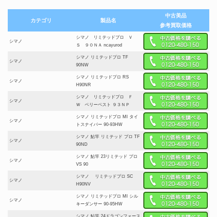
中古美品
カテゴリ
製品名
参考買取価格
シマノ リミテッドプロ Ｖ
シマノ
Ｓ ９０ＮＡ ncayurod
シマノ リミテッドプロ TF
シマノ
90NW
シマノ リミテッドプロ RS
シマノ
H90NR
シマノ リミテッドプロ Ｆ
シマノ
Ｗ ベリーベスト ９３ＮＰ
シマノ リミテッドプロ MI タイ
シマノ
トスナイパー 90-93HW
シマノ 鮎竿 リミテッド プロ TF
シマノ
90ND
シマノ 鮎竿 23リミテッド プロ
シマノ
VS 90
シマノ リミテッドプロ SC
シマノ
H90NV
シマノ リミテッドプロ MI シル
シマノ
キーダンサー 90-95HW
シマノ 鮎竿 24ドラゴンフォース